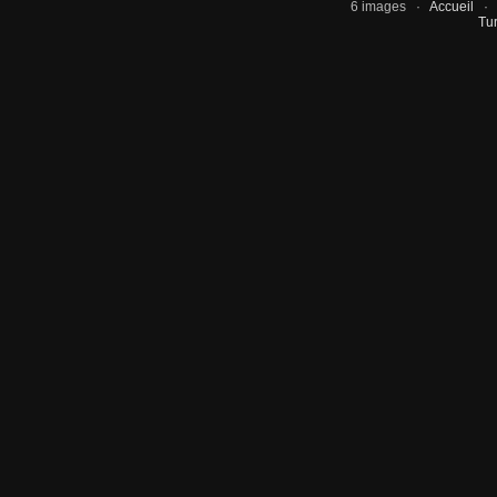
6 images ·
Accueil
Tur